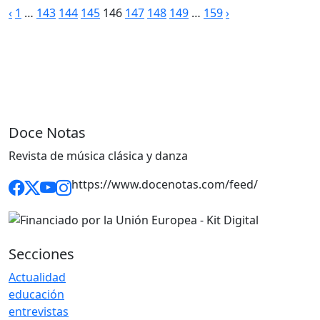
Paginación
‹
1
…
143
144
145
146
147
148
149
…
159
›
de
entradas
Doce Notas
Revista de música clásica y danza
https://www.docenotas.com/feed/
Secciones
Actualidad
educación
entrevistas