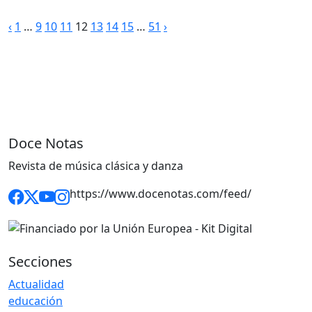
Paginación
‹
1
…
9
10
11
12
13
14
15
…
51
›
de
entradas
Doce Notas
Revista de música clásica y danza
https://www.docenotas.com/feed/
Secciones
Actualidad
educación