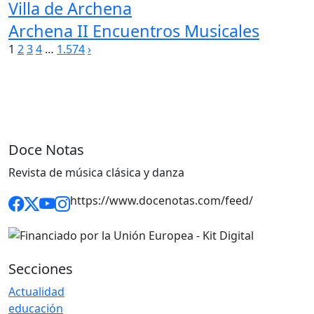
Villa de Archena
Archena II Encuentros Musicales
Paginación
1
2
3
4
…
1.574
›
de
entradas
Doce Notas
Revista de música clásica y danza
https://www.docenotas.com/feed/
Secciones
Actualidad
educación