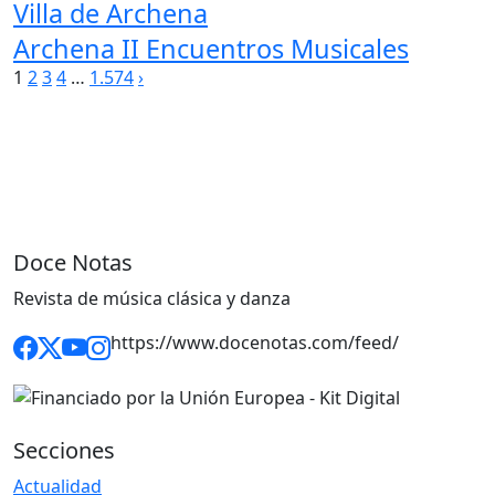
Villa de Archena
Archena II Encuentros Musicales
Paginación
1
2
3
4
…
1.574
›
de
entradas
Doce Notas
Revista de música clásica y danza
https://www.docenotas.com/feed/
Secciones
Actualidad