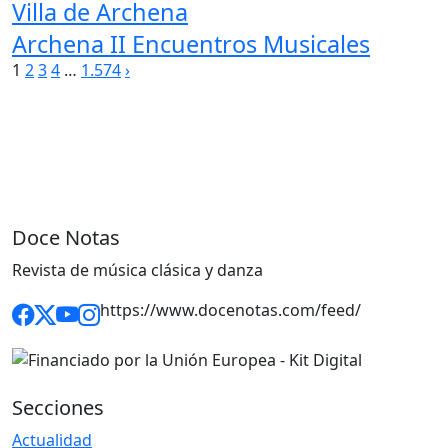
Villa de Archena
Archena II Encuentros Musicales
Paginación
1
2
3
4
…
1.574
›
de
entradas
Doce Notas
Revista de música clásica y danza
https://www.docenotas.com/feed/
Secciones
Actualidad