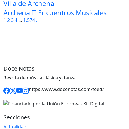
Villa de Archena
Archena II Encuentros Musicales
Paginación
1
2
3
4
…
1.574
›
de
entradas
Doce Notas
Revista de música clásica y danza
https://www.docenotas.com/feed/
Secciones
Actualidad