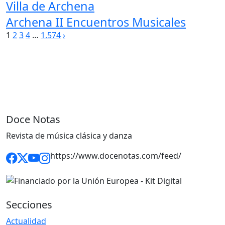
Villa de Archena
Archena II Encuentros Musicales
Paginación
1
2
3
4
…
1.574
›
de
entradas
Doce Notas
Revista de música clásica y danza
https://www.docenotas.com/feed/
Secciones
Actualidad