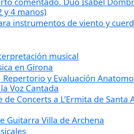
rto comentado. Dúo Isabel Dombr
2 y 4 manos)
ara instrumentos de viento y cuer
terpretación musical
ica en Girona
l, Repertorio y Evaluación Anatomo
e la Voz Cantada
le de Concerts a L’Ermita de Santa 
e Guitarra Villa de Archena
sicales