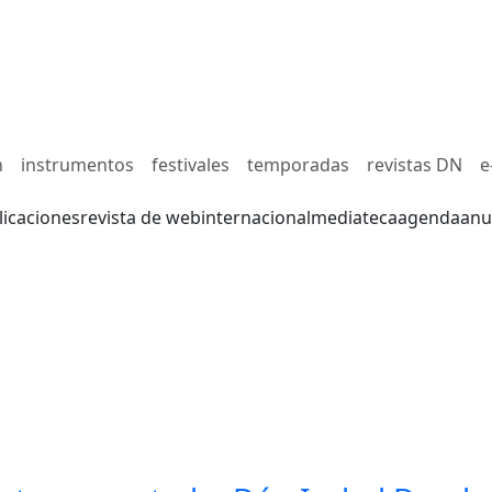
n
instrumentos
festivales
temporadas
revistas DN
e
licaciones
revista de web
internacional
mediateca
agenda
anu