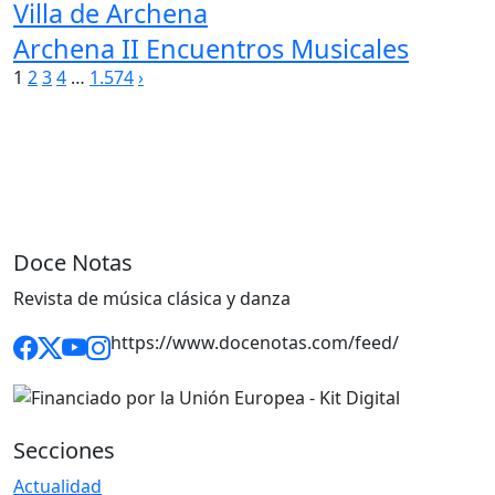
Villa de Archena
Archena II Encuentros Musicales
Paginación
1
2
3
4
…
1.574
›
de
entradas
Doce Notas
Revista de música clásica y danza
https://www.docenotas.com/feed/
Secciones
Actualidad