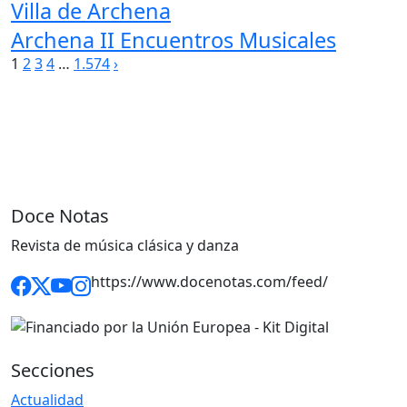
Villa de Archena
Archena II Encuentros Musicales
Paginación
1
2
3
4
…
1.574
›
de
entradas
Doce Notas
Revista de música clásica y danza
https://www.docenotas.com/feed/
Secciones
Actualidad