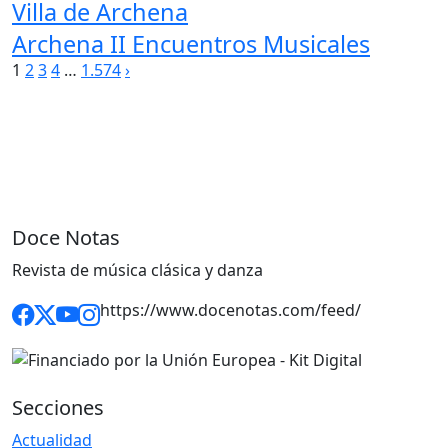
Villa de Archena
Archena II Encuentros Musicales
Paginación
1
2
3
4
…
1.574
›
de
entradas
Doce Notas
Revista de música clásica y danza
https://www.docenotas.com/feed/
Secciones
Actualidad