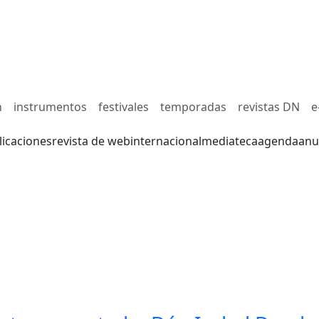
n
instrumentos
festivales
temporadas
revistas DN
e
licaciones
revista de web
internacional
mediateca
agenda
anu