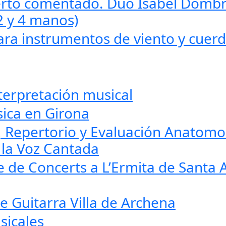
rto comentado. Dúo Isabel Dombr
2 y 4 manos)
ara instrumentos de viento y cuer
terpretación musical
ica en Girona
l, Repertorio y Evaluación Anatomo
e la Voz Cantada
le de Concerts a L’Ermita de Santa 
e Guitarra Villa de Archena
sicales