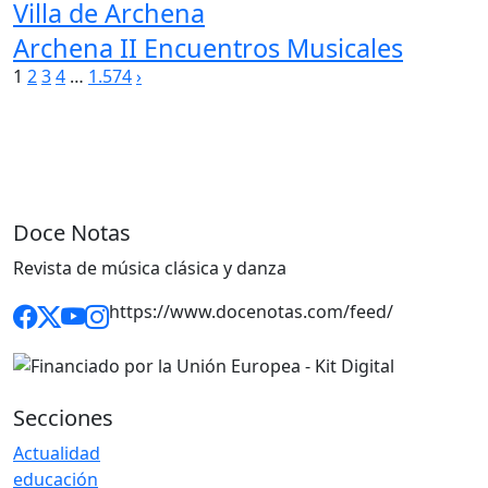
Villa de Archena
Archena II Encuentros Musicales
Paginación
1
2
3
4
…
1.574
›
de
entradas
Doce Notas
Revista de música clásica y danza
https://www.docenotas.com/feed/
Secciones
Actualidad
educación