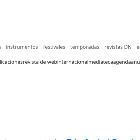
n
instrumentos
festivales
temporadas
revistas DN
e
licaciones
revista de web
internacional
mediateca
agenda
anu