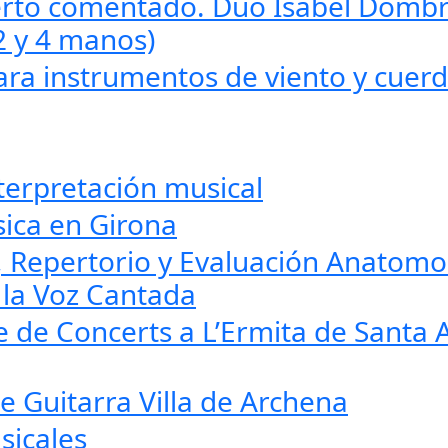
rto comentado. Dúo Isabel Dombr
2 y 4 manos)
ara instrumentos de viento y cuer
terpretación musical
ica en Girona
l, Repertorio y Evaluación Anatomo
e la Voz Cantada
le de Concerts a L’Ermita de Santa 
e Guitarra Villa de Archena
sicales