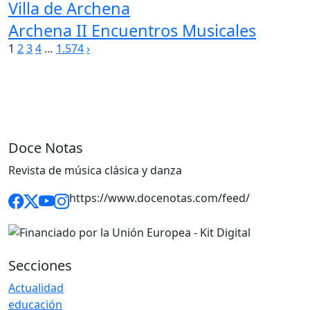
Villa de Archena
Archena II Encuentros Musicales
Paginación
1
2
3
4
…
1.574
›
de
entradas
Doce Notas
Revista de música clásica y danza
https://www.docenotas.com/feed/
Secciones
Actualidad
educación