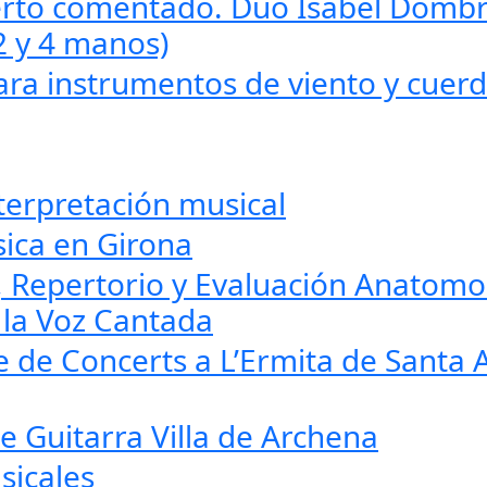
rto comentado. Dúo Isabel Dombr
2 y 4 manos)
ara instrumentos de viento y cuer
terpretación musical
ica en Girona
l, Repertorio y Evaluación Anatomo
e la Voz Cantada
le de Concerts a L’Ermita de Santa 
e Guitarra Villa de Archena
sicales