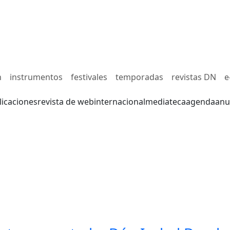
n
instrumentos
festivales
temporadas
revistas DN
e
licaciones
revista de web
internacional
mediateca
agenda
anu