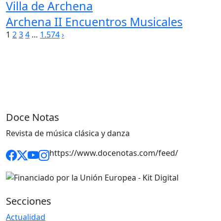
Villa de Archena
Archena II Encuentros Musicales
Paginación
1
2
3
4
…
1.574
›
de
entradas
Doce Notas
Revista de música clásica y danza
https://www.docenotas.com/feed/
Secciones
Actualidad