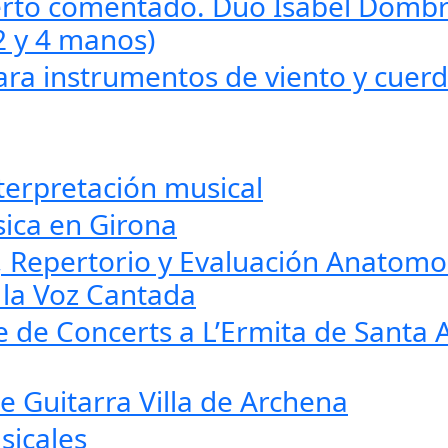
rto comentado. Dúo Isabel Dombr
2 y 4 manos)
ara instrumentos de viento y cuer
terpretación musical
ica en Girona
l, Repertorio y Evaluación Anatomo
e la Voz Cantada
le de Concerts a L’Ermita de Santa 
e Guitarra Villa de Archena
sicales