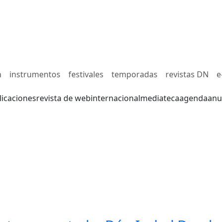
n
instrumentos
festivales
temporadas
revistas DN
e
licaciones
revista de web
internacional
mediateca
agenda
anu