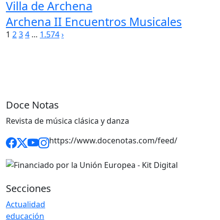
Villa de Archena
Archena II Encuentros Musicales
Paginación
1
2
3
4
…
1.574
›
de
entradas
Doce Notas
Revista de música clásica y danza
https://www.docenotas.com/feed/
Secciones
Actualidad
educación