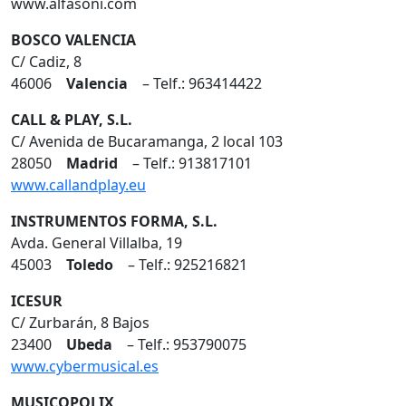
www.alfasoni.com
BOSCO VALENCIA
C/ Cadiz, 8
46006
Valencia
– Telf.: 963414422
CALL & PLAY, S.L.
C/ Avenida de Bucaramanga, 2 local 103
28050
Madrid
– Telf.: 913817101
www.callandplay.eu
INSTRUMENTOS FORMA, S.L.
Avda. General Villalba, 19
45003
Toledo
– Telf.: 925216821
ICESUR
C/ Zurbarán, 8 Bajos
23400
Ubeda
– Telf.: 953790075
www.cybermusical.es
MUSICOPOLIX