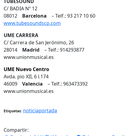
TUBESOUND
C/ BADIA Nº 12
08012
Barcelona
– Telf.: 93 217 10 60
www.tubesoundscp.com
UME CARRERA
C/ Carrera de San Jerónimo, 26
28014
Madrid
– Telf.: 914293877
www.unionmusical.es
UME Nuevo Centro
Avda. pio XII, 6 l.174
46009
Valencia
– Telf.: 963473392
www.unionmusical.es
noticiaportada
Etiquetas:
Compartir: