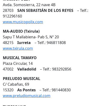
Avda. Somosierra, 22 nave 4B
28703
SAN SEBASTIÁN DE LOS REYES
– Telf.:
912296160
www.musicopolix.com
MA-AUDIO (Txirula)
Sapu T Mallabiena- Pab 5, Nº 20
48215
Iurreta
– Telf.: 946811808
www.txirula.com
MUSICAL TAMAYO
Plaza Circular, 14
47002
Valladolid
– Telf.: 983292856
PRELUDIO MUSICAL
C/ Cabañas, 69
15320
As Pontes
– Telf.: 981440830
www.preludiomusical.com