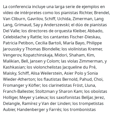
La conferencia incluye una larga serie de ejemplos en
vídeo de intérpretes como los pianistas Richter, Brendel,
Van Cliburn, Gavrilov, Schiff, Uchida, Zimerman, Lang
Lang, Grimaud, Say y Anderszevski; el dúo de pianistas
Del Valle; los directores de orquesta Kleiber, Abbado,
Celebidache y Rattle; los cantantes Fischer-Dieskau,
Patricia Petibon, Cecilia Bartoli, María Bayo, Philippe
Jaroussky y Thomas Blondelle; los violinistas Kremer,
Vengerov, Kopatchinskaja, Midori, Shaham, Kim,
Malikian, Bell, Jansen y Colom; las violas Zimmerman, y
Kashkasian; los violonchelistas Jacqueline du Pré,
Maisky, Schiff, Alisa Weilerstein, Asier Polo y Sonia
Wieder-Atherton; los flautistas Bernold, Pahud, Choi,
Fromanger y Köfler; los clarinetistas Fröst, Lluna,
Franch-Ballester, Stoltzman y Sharon Kam; los oboístas
Holliger, Meyer y Leleux; los saxofonistas Belíjar, Jerez,
Delangle, Ramírez y Van der Linden; los trompetistas
Aubier, Handenberger y Farrés; los trombonistas