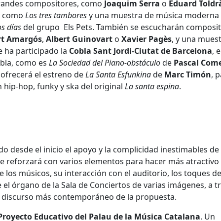
grandes compositores, como
Joaquim Serra
o
Eduard Toldr
os como
Los tres tambores
y una muestra de música moderna
s días
del grupo Els Pets. También se escucharán composi
rt Amargós
,
Albert Guinovart
o
Xavier Pagès
, y una mues
e ha participado la
Cobla Sant Jordi-Ciutat de Barcelona
, 
obla, como es
La Sociedad del Piano-obstáculo
de
Pascal Com
 ofrecerá el estreno de
La Santa Esfunkina
de
Marc Timón
, 
 hip-hop, funky y ska del original
La santa espina
.
o desde el inicio el apoyo y la complicidad inestimables de 
se reforzará con varios elementos para hacer más atractivo 
e los músicos, su interacción con el auditorio, los toques d
 el órgano de la Sala de Conciertos de varias imágenes, a t
el discurso más contemporáneo de la propuesta.
Proyecto Educativo del Palau de la Música Catalana
. Un