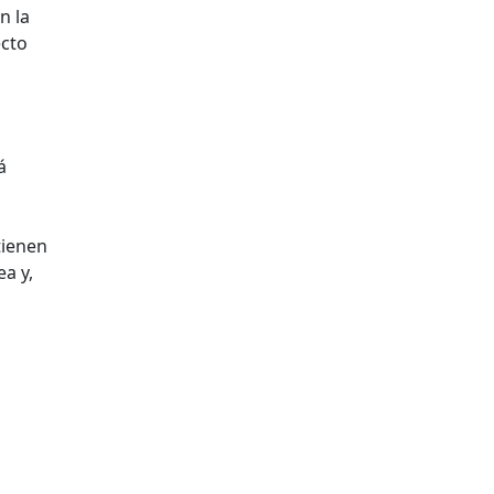
n la
ecto
á
tienen
a y,