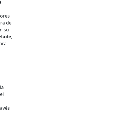
à
,
tores
tra de
en su
elade
,
para
la
el
e
ravés