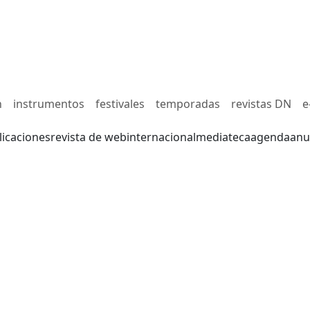
n
instrumentos
festivales
temporadas
revistas DN
e
licaciones
revista de web
internacional
mediateca
agenda
anu