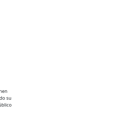
enen
ado su
úblico