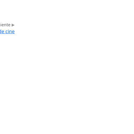
uiente
e cine