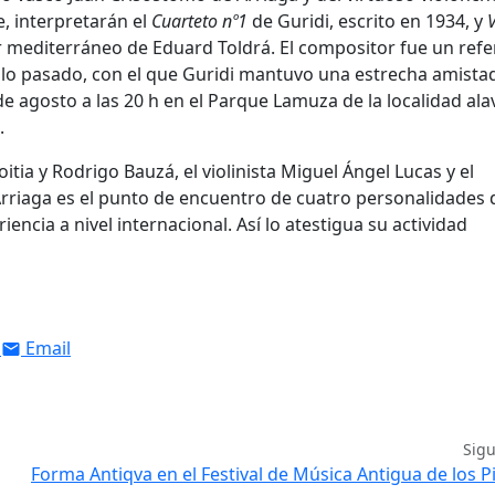
e, interpretarán el
Cuarteto nº1
de Guridi, escrito en 1934, y
V
mediterráneo de Eduard Toldrá. El compositor fue un refe
iglo pasado, con el que Guridi mantuvo una estrecha amistad
de agosto a las 20 h en el Parque Lamuza de la localidad ala
.
oitia y Rodrigo Bauzá, el violinista Miguel Ángel Lucas y el
Arriaga es el punto de encuentro de cuatro personalidades 
cia a nivel internacional. Así lo atestigua su actividad
Email
Sig
Forma Antiqva en el Festival de Música Antigua de los P