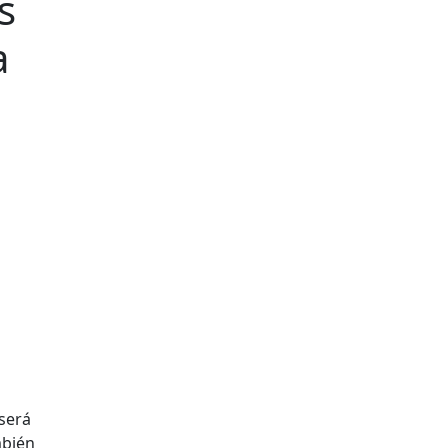
s
a
 será
mbién