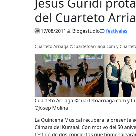
Jesús Guridi prot
del Cuarteto Arri
17/08/2011
Blogestudio
festivales
Cuarteto Arriaga ©cuartetoarriaga.com y Cuarte
Cuarteto Arriaga ©cuartetoarriaga.com y C
©Josep Molina
La Quincena Musical recupera la presente edi
Cámara del Kursaal. Con motivo del 50 aniver
testigo de dos conciertos que homenajearán