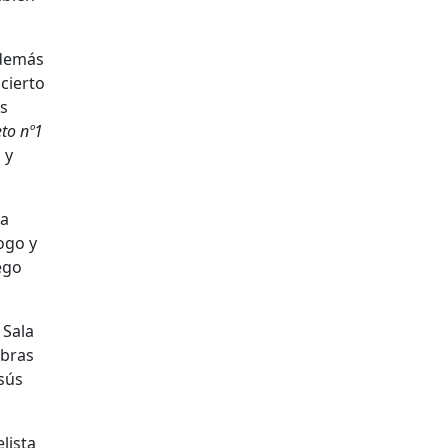
Además
cierto
os
to nº1
 y
na
ogo y
ego
 Sala
obras
esús
lista