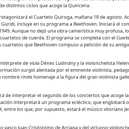
de distintos ciclos que acoge la Quincena.
a protagonizará el Cuarteto Quiroga, mañana 18 de agosto. 
Guridi, incluye en su programa a Beethoven. Iniciará el con
1949. Aunque no dejó una obra camerística muy profusa, l
 cuartetos de cuerda. El programa se completa con el
Cuarte
res cuartetos que Beethoven compuso a petición de su amigo
el intérprete de viola Dénes Ludmány y la violonchelista Hele
rmación surgió alentada por el eminente violinista, pedag
u nombre rinde homenaje a la figura del gran violinista gall
rá de interpretar el segundo de los conciertos que acoge la
ación interpretará un programa ecléctico, que englobará 
X, entre los que, por supuesto, estará el músico vitoriano J
co vasco Juan Crisóstomo de Arriaga y del virtuoso violonche