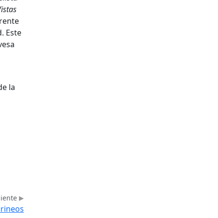
istas
rente
. Este
vesa
de la
uiente
irineos