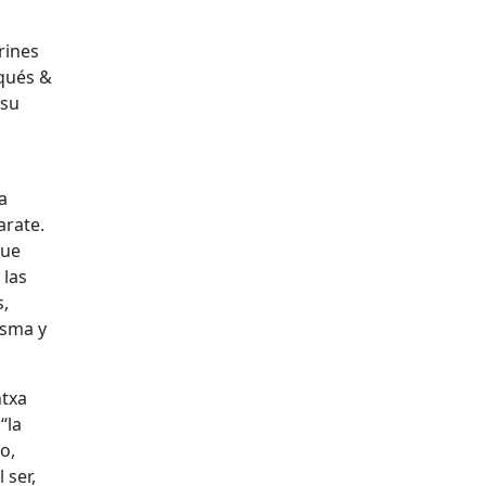
rines
rqués &
 su
a
arate.
que
 las
s,
isma y
ntxa
“la
o,
 ser,