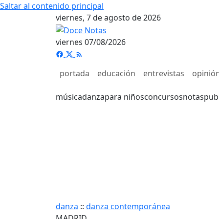
Saltar al contenido principal
viernes, 7 de agosto de 2026
viernes 07/08/2026
portada
educación
entrevistas
opinió
música
danza
para niños
concursos
notas
pub
danza
::
danza contemporánea
MADRID