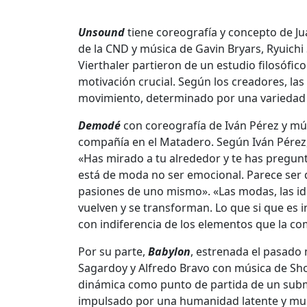
Unsound
tiene coreografía y concepto de Jua
de la CND y música de Gavin Bryars, Ryuich
Vierthaler partieron de un estudio filosófic
motivación crucial. Según los creadores, las
movimiento, determinado por una variedad
Demodé
con coreografía de Iván Pérez y mús
compañía en el Matadero. Según Iván Pérez,
«Has mirado a tu alrededor y te has pregu
está de moda no ser emocional. Parece ser
pasiones de uno mismo». «Las modas, las ideo
vuelven y se transforman. Lo que si que es in
con indiferencia de los elementos que la co
Por su parte,
Babylon
, estrenada el pasado 
Sagardoy y Alfredo Bravo con música de Shos
dinámica como punto de partida de un subm
impulsado por una humanidad latente y multi