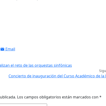
Email
izan el reto de las orquestas sinfónicas
Sig
Concierto de inauguración del Curso Académico de l
ublicada.
Los campos obligatorios están marcados con
*