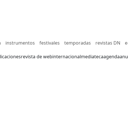
n
instrumentos
festivales
temporadas
revistas DN
e
licaciones
revista de web
internacional
mediateca
agenda
anu