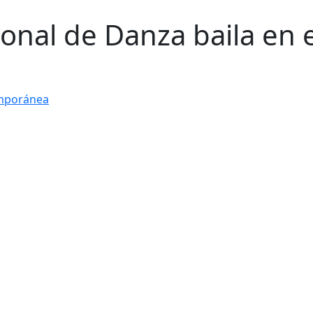
nal de Danza baila en e
mporánea