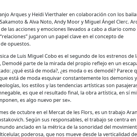
njo Arques y Heidi Vierthaler en colaboración con los baila
i Sakamoto & Alva Noto, Andy Moor y Miguel Ángel Clerc. A
o de las acciones y emociones llevados a cabo a diario como
 “relaciones” jugaron un papel clave en el concepto de
 de opuestos.
ica de Luis Miguel Cobo es el segundo de los estrenos de l
 Demodé parte de la mirada del propio reflejo en un escap
ntado: ¿qué está de moda?, ¿es moda o es demodé? Parece 
 que está de moda esquivar constantemente los demonios y
logías, los estilos y las tendencias artísticas son pasajera
negable, es que el resultado final, la obra artística, en sí m
mponen, es algo nuevo per se».
mes de octubre en el Mercat de les Flors, es un trabajo Ara
takovich. Según sus responsables, el trabajo se centra en 
undo anclado en la métrica de la sonoridad del movimient
celular, poderosa, que nos mueve desde la verticalidad del