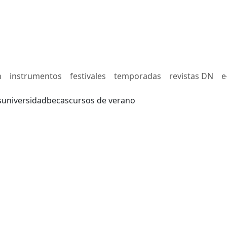
n
instrumentos
festivales
temporadas
revistas DN
e
s
universidad
becas
cursos de verano