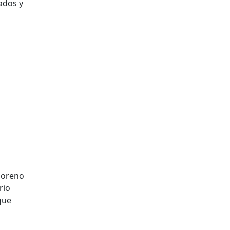
ados y
Moreno
rio
que