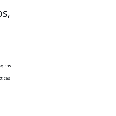
os,
gicos.
ticas