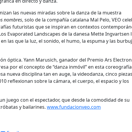
áfica en directo y danza.
izan las nuevas miradas sobre la danza de la muestra
os nombres
, solo de la compañía catalana Mal Pelo, VEO cele
ías futuristas que se inspiran en contextos contemporán
 Los Evaporated Landscapes de la danesa Mette Ingvartsen 
en las que la luz, el sonido, el humo, la espuma y las burbu
ión óptica. Yann Marusich, ganador del Premio Ars Electron
eresa por el concepto de “danza inmóvil” en esta coreografía
sa nueva disciplina tan en auge, la videodanza, cinco pieza
010 reflexionan sobre la cámara, el cuerpo, el espacio y los
un juego con el espectador, que desde la comodidad de su
róbatas y bailarines.
www.fundacionveo.com