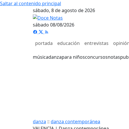
Saltar al contenido principal
sábado, 8 de agosto de 2026
sábado 08/08/2026
portada
educación
entrevistas
opinió
música
danza
para niños
concursos
notas
pub
danza
::
danza contemporánea
VALENCIA | Danza contemporánea