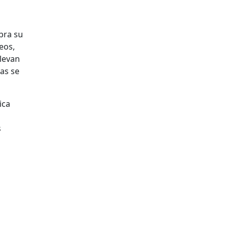
bra su
eos,
llevan
jas se
ica
s