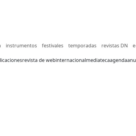
n
instrumentos
festivales
temporadas
revistas DN
e
licaciones
revista de web
internacional
mediateca
agenda
anu