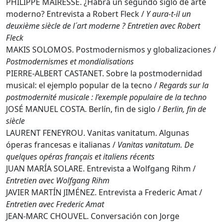
PHILIPPE MAIRESSE. ¿Habrá un segundo siglo de arte
moderno? Entrevista a Robert Fleck /
Y aura-t-il un
deuxième siècle de l´art moderne ? Entretien avec Robert
Fleck
MAKIS SOLOMOS. Postmodernismos y globalizaciones /
Postmodernismes et mondialisations
PIERRE-ALBERT CASTANET. Sobre la postmodernidad
musical: el ejemplo popular de la tecno /
Regards sur la
postmodernité musicale : l’exemple populaire de la techno
JOSÉ MANUEL COSTA. Berlín, fin de siglo /
Berlin, fin de
siècle
LAURENT FENEYROU. Vanitas vanitatum. Algunas
óperas francesas e italianas /
Vanitas vanitatum. De
quelques opéras français et italiens récents
JUAN MARÍA SOLARE. Entrevista a Wolfgang Rihm /
Entretien avec Wolfgang Rihm
JAVIER MARTÍN JIMÉNEZ. Entrevista a Frederic Amat /
Entretien avec Frederic Amat
JEAN-MARC CHOUVEL. Conversación con Jorge