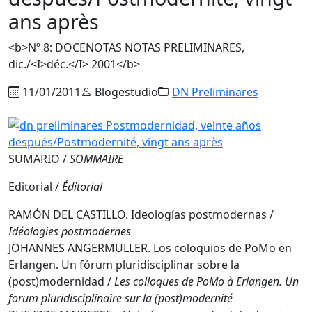
ans après
<b>Nº 8: DOCENOTAS NOTAS PRELIMINARES,
dic./<I>déc.</I> 2001</b>
11/01/2011
Blogestudio
DN Preliminares
SUMARIO /
SOMMAIRE
Editorial /
Éditorial
RAMÓN DEL CASTILLO. Ideologías postmodernas /
Idéologies postmodernes
JOHANNES ANGERMÜLLER. Los coloquios de PoMo en
Erlangen. Un fórum pluridisciplinar sobre la
(post)modernidad /
Les colloques de PoMo à Erlangen. Un
forum pluridisciplinaire sur la (post)modernité