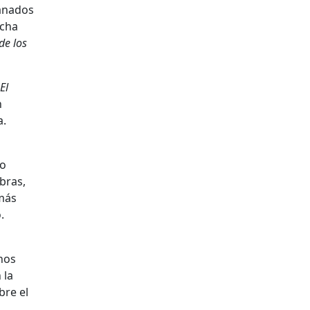
ranados
icha
de los
El
n
a.
do
bras,
 más
.
nos
 la
bre el