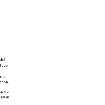
del
 1905
ría
rocha.
to de
 en el