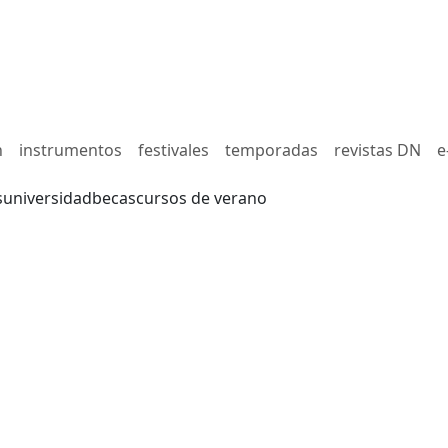
n
instrumentos
festivales
temporadas
revistas DN
e
s
universidad
becas
cursos de verano