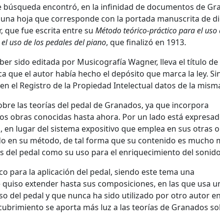
te búsqueda encontró, en la infinidad de documentos de G
 una hoja que corresponde con la portada manuscrita de d
r, que fue escrita entre su
Método teórico-práctico para el uso 
el uso de los pedales del piano
, que finalizó en 1913.
ber sido editada por Musicografía Wagner, lleva el título de
ica que el autor había hecho el depósito que marca la ley. Si
en el Registro de la Propiedad Intelectual datos de la mism
bre las teorías del pedal de Granados, ya que incorpora
os obras conocidas hasta ahora. Por un lado está expresa
 en lugar del sistema expositivo que emplea en sus otras o
cado en su método, de tal forma que su contenido es mucho
 del pedal como su uso para el enriquecimiento del sonido
co para la aplicación del pedal, siendo este tema una
e quiso extender hasta sus composiciones, en las que usa u
so del pedal y que nunca ha sido utilizado por otro autor en
cubrimiento se aporta más luz a las teorías de Granados so