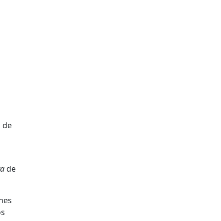
s de
ta
de
enes
os