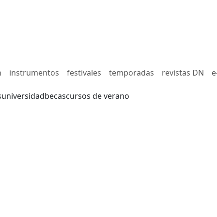
n
instrumentos
festivales
temporadas
revistas DN
e
s
universidad
becas
cursos de verano