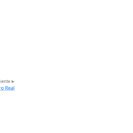
uiente
ro Real