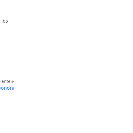
 los
uiente
 sonora