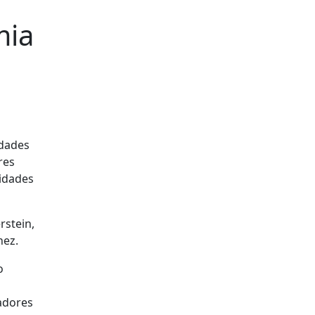
mia
idades
res
lidades
rstein,
hez.
o
adores