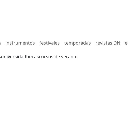
n
instrumentos
festivales
temporadas
revistas DN
e
s
universidad
becas
cursos de verano