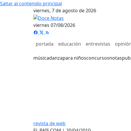
Saltar al contenido principal
viernes, 7 de agosto de 2026
viernes 07/08/2026
portada
educación
entrevistas
opinió
música
danza
para niños
concursos
notas
pub
revista de web
EL PAIS.COM | 20/04/2010