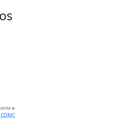
los
uiente
el CDMC