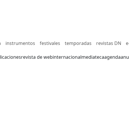
n
instrumentos
festivales
temporadas
revistas DN
e
licaciones
revista de web
internacional
mediateca
agenda
anu