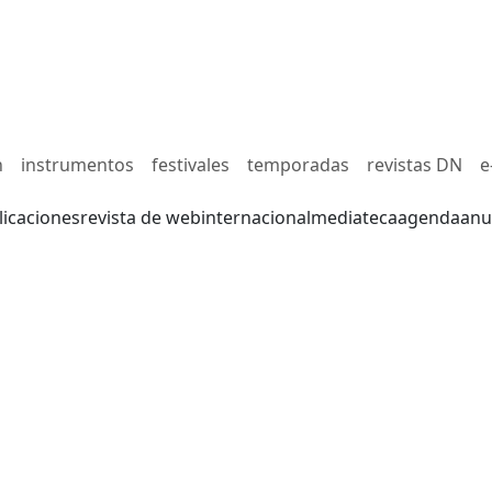
n
instrumentos
festivales
temporadas
revistas DN
e
licaciones
revista de web
internacional
mediateca
agenda
anu