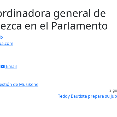
ordinadora general de
zca en el Parlamento
eb
oa.com
Email
 gestión de Musikene
Sig
Teddy Bautista prepara su jub