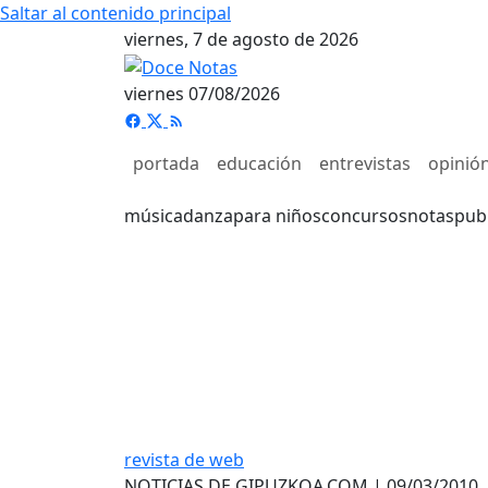
Saltar al contenido principal
viernes, 7 de agosto de 2026
viernes 07/08/2026
portada
educación
entrevistas
opinió
música
danza
para niños
concursos
notas
pub
revista de web
NOTICIAS DE GIPUZKOA.COM | 09/03/2010