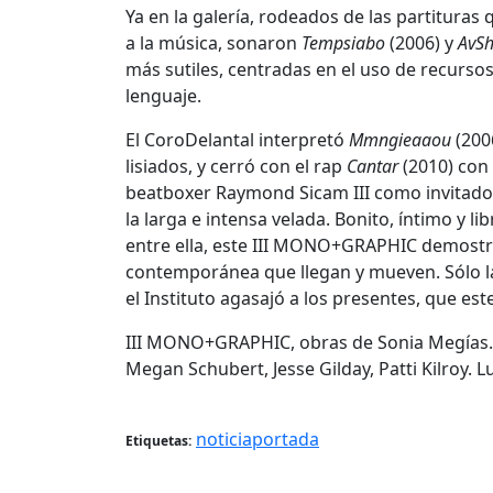
Ya en la galería, rodeados de las partituras
a la música, sonaron
Tempsiabo
(2006) y
AvS
más sutiles, centradas en el uso de recurso
lenguaje.
El CoroDelantal interpretó
Mmngieaaou
(200
lisiados, y cerró con el rap
Cantar
(2010) con 
beatboxer Raymond Sicam III como invitados,
la larga e intensa velada. Bonito, íntimo y 
entre ella, este III MONO+GRAPHIC demostró 
contemporánea que llegan y mueven. Sólo l
el Instituto agasajó a los presentes, que est
III MONO+GRAPHIC, obras de Sonia Megías. I
Megan Schubert, Jesse Gilday, Patti Kilroy. L
noticiaportada
Etiquetas: