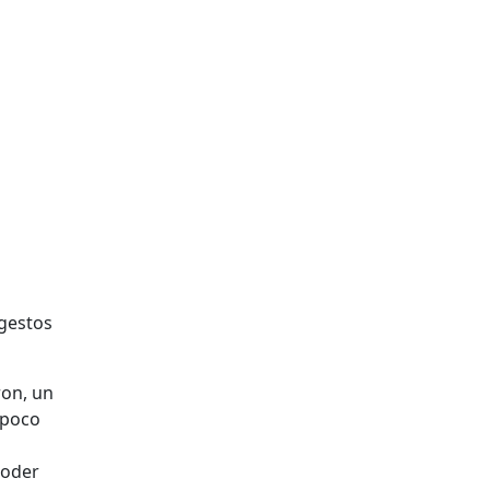
 gestos
on, un
 poco
poder