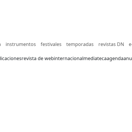
n
instrumentos
festivales
temporadas
revistas DN
e
licaciones
revista de web
internacional
mediateca
agenda
anu