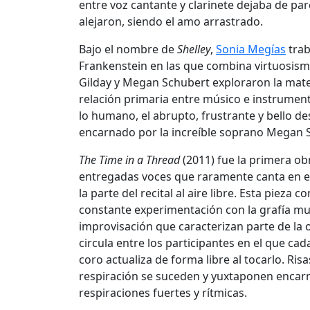
entre voz cantante y clarinete dejaba de par
alejaron, siendo el amo arrastrado.
Bajo el nombre de
Shelley
,
Sonia Megías
trab
Frankenstein en las que combina virtuosis
Gilday y Megan Schubert exploraron la mater
relación primaria entre músico e instrumento
lo humano, el abrupto, frustrante y bello d
encarnado por la increíble soprano Megan 
The Time in a Thread
(2011) fue la primera ob
entregadas voces que raramente canta en el
la parte del recital al aire libre. Esta piez
constante experimentación con la grafía musi
improvisación que caracterizan parte de la 
circula entre los participantes en el que c
coro actualiza de forma libre al tocarlo. Ris
respiración se suceden y yuxtaponen encarn
respiraciones fuertes y rítmicas.