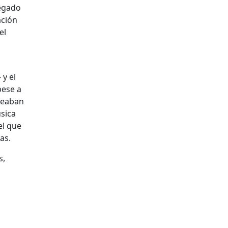
regado
ación
el
 y el
pese a
aseaban
úsica
el que
as.
s,