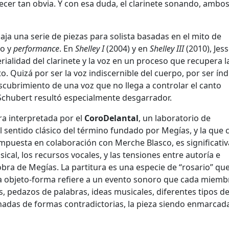
ecer tan obvia. Y con esa duda, el clarinete sonando, ambos
aja una serie de piezas para solista basadas en el mito de
mo y
performance
. En
Shelley I
(2004) y en
Shelley III
(2010), Jes
ialidad del clarinete y la voz en un proceso que recupera l
. Quizá por ser la voz indiscernible del cuerpo, por ser índ
escubrimiento de una voz que no llega a controlar el canto
Schubert resultó especialmente desgarrador.
ra interpretada por el
CoroDelantal
, un laboratorio de
 sentido clásico del término fundado por Megías, y la que 
a compuesta en colaboración con Merche Blasco, es significativ
cal, los recursos vocales, y las tensiones entre autoría e
obra de Megías. La partitura es una especie de “rosario” qu
ada objeto-forma refiere a un evento sonoro que cada miemb
as, pedazos de palabras, ideas musicales, diferentes tipos d
adas de formas contradictorias, la pieza siendo enmarcad