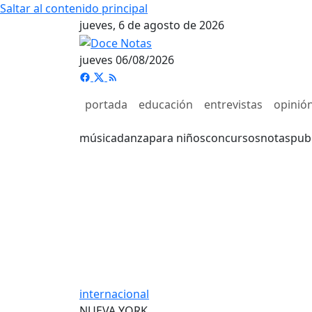
Saltar al contenido principal
jueves, 6 de agosto de 2026
jueves 06/08/2026
portada
educación
entrevistas
opinió
música
danza
para niños
concursos
notas
pub
internacional
NUEVA YORK