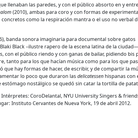
 que llenaban las paredes, y con el público absorto en y ent
halom
(2010), ambas para coro y con formas de experiment
s concretos como la respiración mantra o el uso no verbal d
6), banda sonora imaginaria para documental sobre gatos
Blaki Black –ilustre rapero de la escena latina de la ciudad—
 con el público riendo y con ganas de bailar, pidiendo bis 
libre, tanto para los que hacían música como para los que p
que hay formas de hacer, de escribir, y de compartir la m
amentar lo poco que duraron las
delicatessen
hispanas con 
e estómago nostálgico se quedó sin catar la tortilla de patat
ntérpretes: CoroDelantal, NYU University Singers & friend
ugar: Instituto Cervantes de Nueva York, 19 de abril 2012.