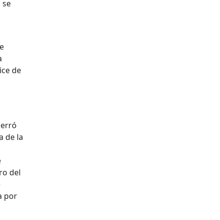
 se
se
a
ice de
cerró
a de la
e
ro del
e
a por