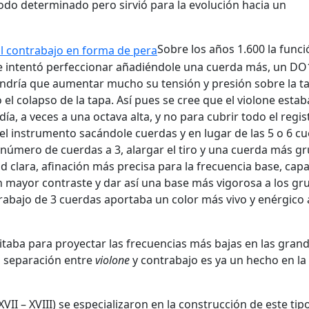
do determinado pero sirvió para la evolución hacia un
Sobre los años 1.600 la func
e intentó perfeccionar añadiéndole una cuerda más, un DO
ndría que aumentar mucho su tensión y presión sobre la t
el colapso de la tapa. Así pues se cree que el violone estab
a, a veces a una octava alta, y no para cubrir todo el regis
del instrumento sacándole cuerdas y en lugar de las 5 o 6 c
el número de cuerdas a 3, alargar el tiro y una cuerda más gr
d clara, afinación más precisa para la frecuencia base, cap
un mayor contraste y dar así una base más vigorosa a los gr
trabajo de 3 cuerdas aportaba un color más vivo y enérgico 
itaba para proyectar las frecuencias más bajas en las gran
la separación entre
violone
y contrabajo es ya un hecho en la
XVII – XVIII) se especializaron en la construcción de este tip