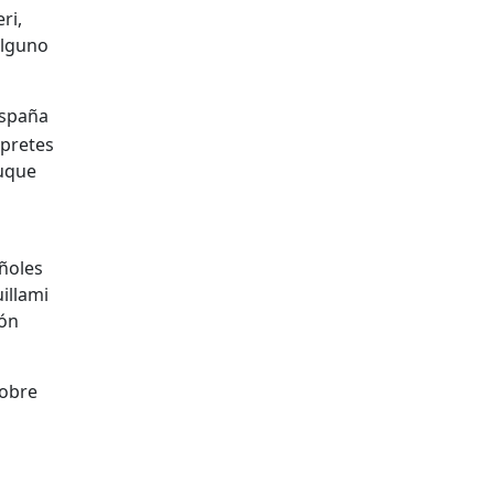
ri,
alguno
España
rpretes
duque
ñoles
illami
ión
sobre