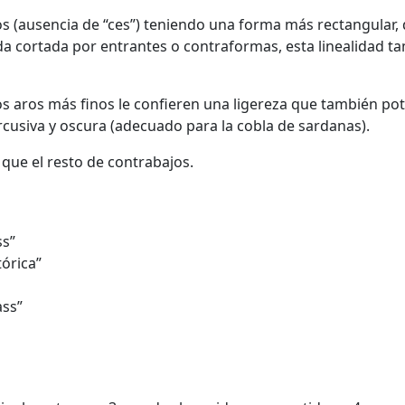
dos (ausencia de “ces”) teniendo una forma más rectangular,
eda cortada por entrantes o contraformas, esta linealidad t
los aros más finos le confieren una ligereza que también po
rcusiva y oscura (adecuado para la cobla de sardanas).
que el resto de contrabajos.
ss”
órica”
ass”