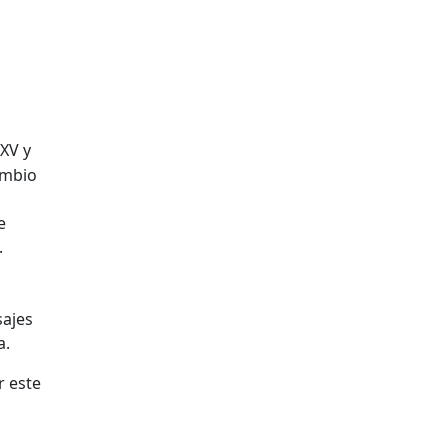
 XV y
ambio
e
.
sajes
a.
r este