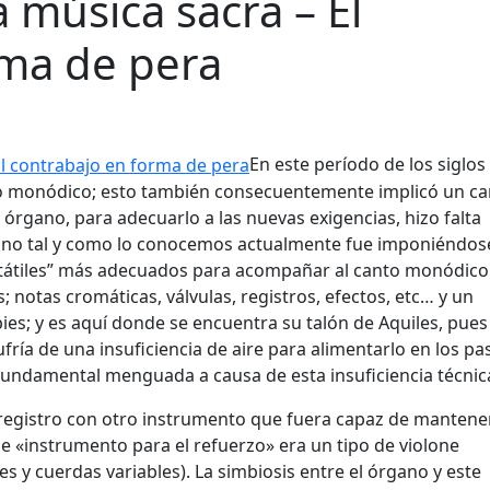
a música sacra – El
rma de pera
En este período de los siglos
nto monódico; esto también consecuentemente implicó un c
rgano, para adecuarlo a las nuevas exigencias, hizo falta
rgano tal y como lo conocemos actualmente fue imponiéndos
rtátiles” más adecuados para acompañar al canto monódico
notas cromáticas, válvulas, registros, efectos, etc… y un
ies; y es aquí donde se encuentra su talón de Aquiles, pues
ría de una insuficiencia de aire para alimentarlo en los pa
fundamental menguada a causa de esta insuficiencia técnic
e registro con otro instrumento que fuera capaz de mantene
de «instrumento para el refuerzo» era un tipo de violone
 y cuerdas variables). La simbiosis entre el órgano y este