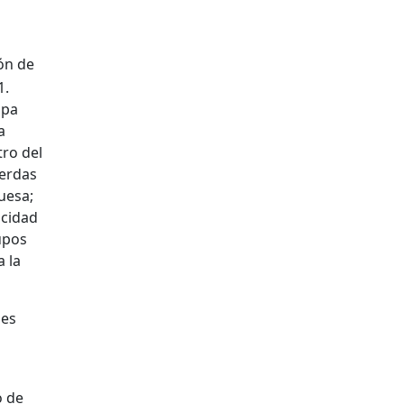
ión de
1.
apa
a
tro del
uerdas
uesa;
acidad
upos
a la
des
o de