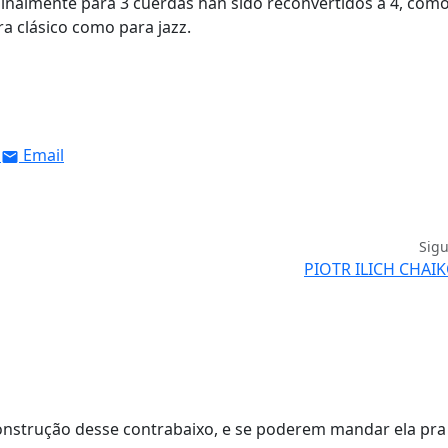
inalmente para 3 cuerdas han sido reconvertidos a 4, como
ra clásico como para jazz.
Email
Sig
PIOTR ILICH CHAI
construção desse contrabaixo, e se poderem mandar ela pr