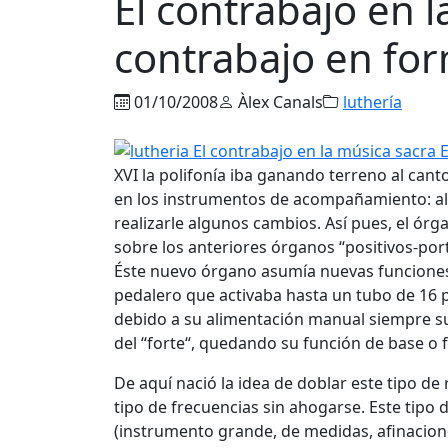
El contrabajo en l
contrabajo en fo
01/10/2008
Àlex Canals
luthería
XVI la polifonía iba ganando terreno al ca
en los instrumentos de acompañamiento: al ó
realizarle algunos cambios. Así pues, el ó
sobre los anteriores órganos “positivos-po
Éste nuevo órgano asumía nuevas funciones; 
pedalero que activaba hasta un tubo de 16 p
debido a su alimentación manual siempre suf
del “forte“, quedando su función de base o 
De aquí nació la idea de doblar este tipo d
tipo de frecuencias sin ahogarse. Este tipo 
(instrumento grande, de medidas, afinaciones