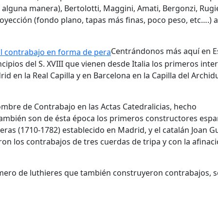
alguna manera), Bertolotti, Maggini, Amati, Bergonzi, Rugie
oyección (fondo plano, tapas más finas, poco peso, etc….) 
Centrándonos más aquí en 
ncipios del S. XVIII que vienen desde Italia los primeros inte
id en la Real Capilla y en Barcelona en la Capilla del Archi
ombre de Contrabajo en las Actas Catedralicias, hecho
 También son de ésta época los primeros constructores espa
as (1710-1782) establecido en Madrid, y el catalán Joan Gu
n los contrabajos de tres cuerdas de tripa y con la afinac
número de luthieres que también construyeron contrabajos, 