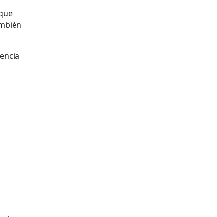
 que
ambién
tencia