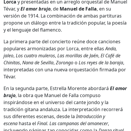
Lorca
y presentadas en un arreglo orquestal de Manuel
Tévar, y
El amor brujo
, de
Manuel de Falla
, en su
versión de 1914. La combinación de ambas partituras
propone un diálogo entre la tradición popular, la poesía
y el lenguaje del flamenco.
La primera parte del concierto reúne doce canciones
populares armonizadas por Lorca, entre ellas
Anda,
jaleo
,
Los cuatro muleros
,
Las morillas de Jaén
,
El Café de
Chinitas
,
Nana de Sevilla
,
Zorongo
o
Los reyes de la baraja
,
interpretadas con una nueva orquestación firmada por
Tévar.
En la segunda parte, Estrella Morente abordará
El amor
brujo
, la obra que Manuel de Falla compuso
inspirándose en el universo del cante jondo y la
tradición gitana andaluza. La interpretación recorrerá
sus diferentes escenas, desde la
Introducción y
escena
hasta el
Final. Las campanas del amanecer
,
incluyendo páginas tan conocidas como la
Danza ritual