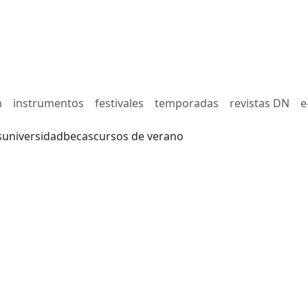
n
instrumentos
festivales
temporadas
revistas DN
e
s
universidad
becas
cursos de verano