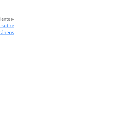
uiente
n sobre
oráneos