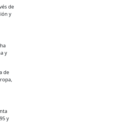
avés de
ión y
cha
na y
a de
ropa,
enta
95 y