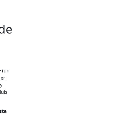
 de
y (un
er,
 y
luís
sta