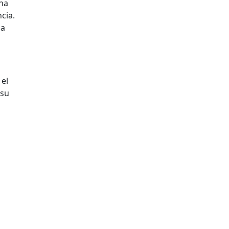
una
cia.
za
 el
 su
a