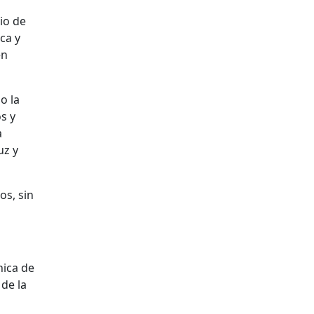
io de
ca y
en
o la
s y
a
uz y
os, sin
nica de
 de la