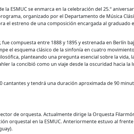
de la ESMUC se enmarca en la celebración del 25.º aniversar
 programa, organizado por el Departamento de Música Clási
a el estreno de una composición encargada al graduado 
r, fue compuesta entre 1888 y 1895 y estrenada en Berlín baj
mpe el esquema clásico de la sinfonía en cuatro movimiento
filosófica, planteando una pregunta esencial sobre la vida, l
hler la concibió como un viaje desde la oscuridad hacia la l
50 cantantes y tendrá una duración aproximada de 90 minut
ector de orquesta. Actualmente dirige la Orquesta Filarmó
cción orquestal en la ESMUC. Anteriormente estuvo al frente
guay).