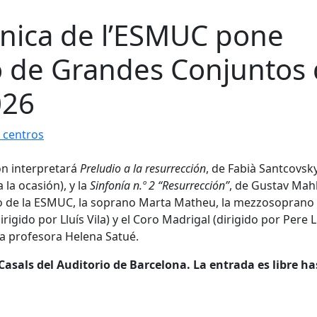
ónica de l’ESMUC pone
clo de Grandes Conjuntos
026
 centros
ón interpretará
Preludio a la resurrección
, de Fabià Santcovsk
la ocasión), y la
Sinfonía n.º 2 “Resurrección”
, de Gustav Mahl
nto de la ESMUC, la soprano Marta Matheu, la mezzosoprano
igido por Lluís Vila) y el Coro Madrigal (dirigido por Pere L
la profesora Helena Satué.
 Casals del Auditorio de Barcelona. La entrada es libre ha