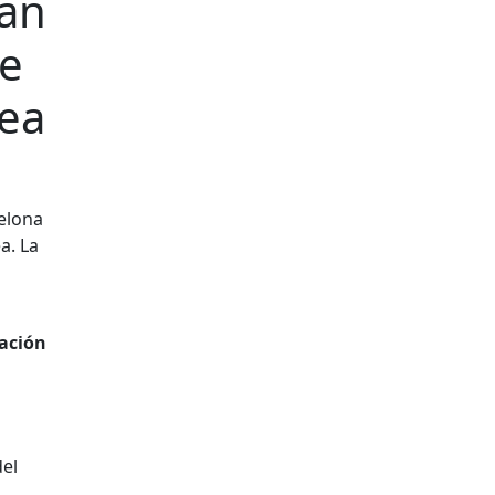
pan
ue
ea
celona
a. La
eación
del