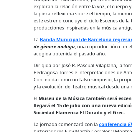
exploran la relación entre la voz, el cuerpo y
la pieza reflexiona sobre el tiempo, la memori
este estreno concluye el ciclo Escenes de l
producciones inspiradas en la música antig
La
Banda Municipal de Barcelona regresará
de gènere ambigu
, una coproducción con el
acogida obtenida el pasado año.
Dirigida por José R. Pascual-Vilaplana, la f
Pedragosa Torres e interpretaciones de Ant
Concebida como un falso simposio, la prop
y la evolución del teatro musical desde una m
El
Museu de la Música también será escenar
llegará el 15 de julio con una nueva edici
Sociedad Flamenca El Dorado y el Grec.
La jornada comenzará con la
conferencia
E
historiadores Eloy Martín Corrales y Monts