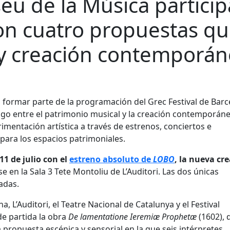
seu de la Música partici
on cuatro propuestas q
y creación contemporán
 a formar parte de la programación del Grec Festival de Bar
ogo entre el patrimonio musical y la creación contemporáne
imentación artística a través de estrenos, conciertos e
para los espacios patrimoniales.
1 de julio con el
estreno absoluto de
LOBO
, la nueva cr
 en la Sala 3 Tete Montoliu de L’Auditori. Las dos únicas
adas.
, L’Auditori, el Teatre Nacional de Catalunya y el Festival
e partida la obra
De lamentatione Ieremiæ Prophetæ
(1602), 
propuesta escénica y sensorial en la que seis intérpretes