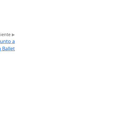
uiente
junto a
 Ballet