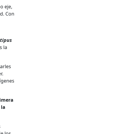
o eje,
ad. Con
tipus
s la
arles
r.
rígenes
rimera
 la
s
e los