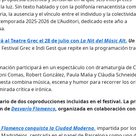
 la luz. Sin texto hablado y con la polifonía renacentista com
a, la ausencia y el vínculo entre el individuo y la colectivid
a temporada 2025-2026 de L’Auditori, dedicado este año a
ua.
 al Teatre Grec el 28 de julio con
La Nit del Músic Alt.
Un 
 Festival Grec e Indi Gest que repite en la programación tra
ormación participará en un espectáculo con dramaturgia de C
oni Comas, Robert González, Paula Malia y Clàudia Schneide
uesta combina música, escena y humor para recorrer los o
irada crítica e irónica.
io de dos coproducciones incluidas en el festival. La p
ón de
Desvarío Flamenco
, organizada en colaboración con
l Flamenco conquista la Ciudad Moderna
,
impartida por lo
e Madridejos, centrada en el papel de Barcelona como uno d