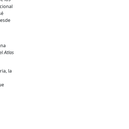
acional
sé
desde
una
el
Atlas
ia, la
ue