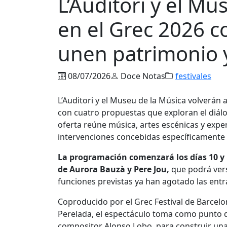
L’Auditori y el Mu
en el Grec 2026 c
unen patrimonio 
08/07/2026
Doce Notas
festivales
L’Auditori y el Museu de la Música volverán
con cuatro propuestas que exploran el diál
oferta reúne música, artes escénicas y exper
intervenciones concebidas específicamente 
La programación comenzará los días 10 y 1
de Aurora Bauzà y Pere Jou,
que podrá verse
funciones previstas ya han agotado las entr
Coproducido por el Grec Festival de Barcelona
Perelada, el espectáculo toma como punto d
compositor Alonso Lobo, para construir una 