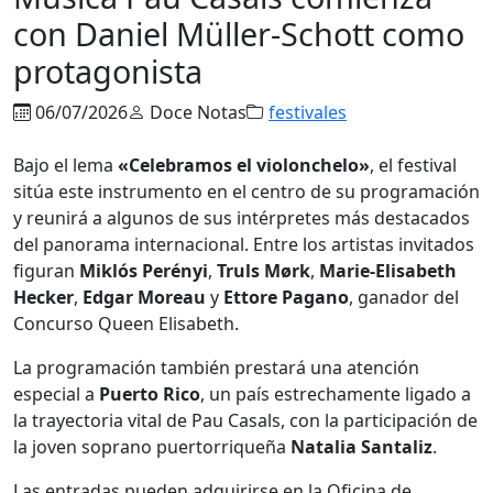
con Daniel Müller-Schott como
protagonista
06/07/2026
Doce Notas
festivales
Bajo el lema
«Celebramos el violonchelo»
, el festival
sitúa este instrumento en el centro de su programación
y reunirá a algunos de sus intérpretes más destacados
del panorama internacional. Entre los artistas invitados
figuran
Miklós Perényi
,
Truls Mørk
,
Marie-Elisabeth
Hecker
,
Edgar Moreau
y
Ettore Pagano
, ganador del
Concurso Queen Elisabeth.
La programación también prestará una atención
especial a
Puerto Rico
, un país estrechamente ligado a
la trayectoria vital de Pau Casals, con la participación de
la joven soprano puertorriqueña
Natalia Santaliz
.
Las entradas pueden adquirirse en la Oficina de