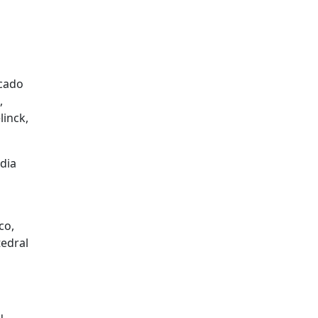
rcado
,
linck,
dia
co,
tedral
u