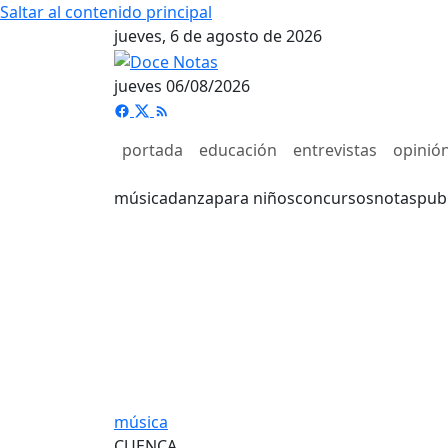
Saltar al contenido principal
jueves, 6 de agosto de 2026
jueves 06/08/2026
portada
educación
entrevistas
opinió
música
danza
para niños
concursos
notas
pub
música
CUENCA