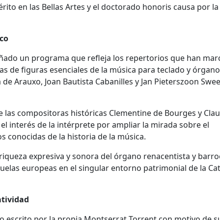
ito en las Bellas Artes y el doctorado honoris causa por la
ico
señado un programa que refleja los repertorios que han ma
obras de figuras esenciales de la música para teclado y órgano
e Arauxo, Joan Bautista Cabanilles y Jan Pieterszoon Swee
 las compositoras históricas Clementine de Bourges y Clau
l interés de la intérprete por ampliar la mirada sobre el
s conocidas de la historia de la música.
riqueza expresiva y sonora del órgano renacentista y barro
cuelas europeas en el singular entorno patrimonial de la Ca
atividad
o escrito por la propia Montserrat Torrent con motivo de s