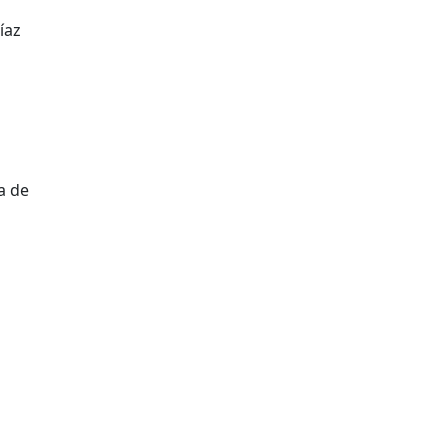
íaz
a de