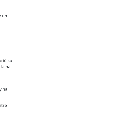
e un
s
brió su
 la ha
y ha
ntre