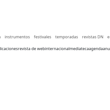
n
instrumentos
festivales
temporadas
revistas DN
e
licaciones
revista de web
internacional
mediateca
agenda
anu