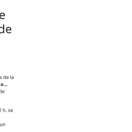
e
 de
s de la
ño…
 de
 h. se
 un