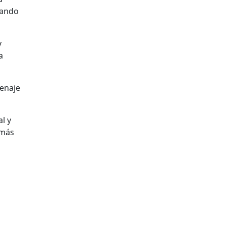
icando
y
a
menaje
l y
 más