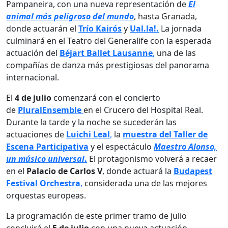
Pampaneira, con una nueva representación de
El
animal más peligroso del mundo
, hasta Granada,
donde actuarán el
Trío Kairós
y
Ual.la!.
La jornada
culminará en el Teatro del Generalife con la esperada
actuación del
Béjart Ballet Lausanne
,
una de las
compañías de danza más prestigiosas del panorama
internacional.
El
4 de julio
comenzará con el concierto
de
PluralEnsemble
en el Crucero del Hospital Real.
Durante la tarde y la noche se sucederán las
actuaciones de
Luichi Leal
,
la
muestra del Taller de
Escena Participativa
y el espectáculo
Maestro Alonso,
un músico universal
.
El protagonismo volverá a recaer
en el
Palacio de Carlos V
, donde actuará la
Budapest
Festival Orchestra
,
considerada una de las mejores
orquestas europeas.
La programación de este primer tramo de julio
concluirá el
5 de julio
con una nueva actuación