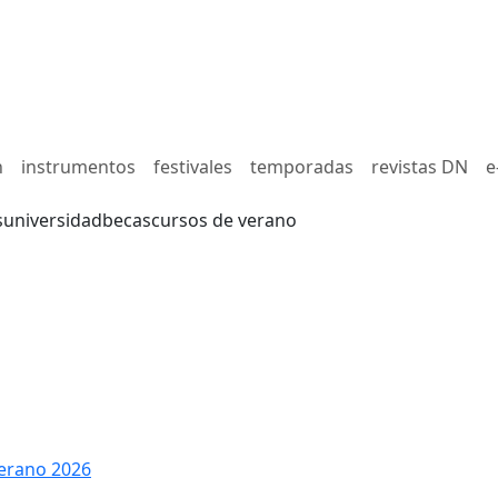
n
instrumentos
festivales
temporadas
revistas DN
e
s
universidad
becas
cursos de verano
erano 2026