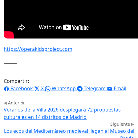
https://
operakidsproject.com
______
Compartir:
Facebook
X
WhatsApp
Telegram
Email
Anterior
Veranos de la Villa 2026 desplegará 72 propuestas
culturales en 14 distritos de Madrid
Siguiente
Los ecos del Mediterráneo medieval llegan al Museo del