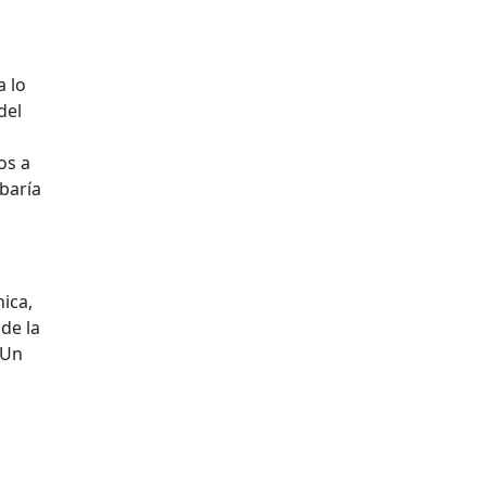
a lo
del
os a
baría
ica,
 de la
 Un