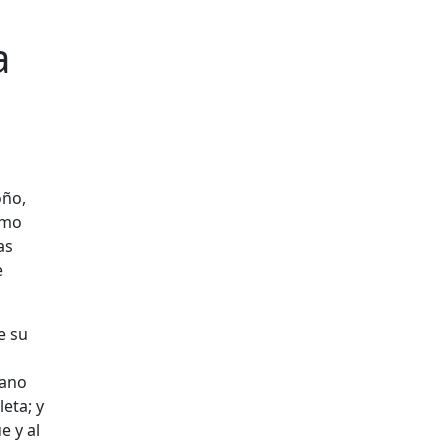
a
oño,
omo
as
e
e su
hano
eta; y
e y al