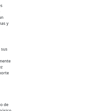
es
e
un
mas y
e sus
lmente
ez
norte
co de
músico