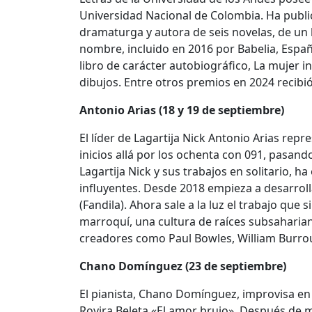
Universidad Nacional de Colombia. Ha publi
dramaturga y autora de seis novelas, de un l
nombre, incluido en 2016 por Babelia, España
libro de carácter autobiográfico, La mujer in
dibujos. Entre otros premios en 2024 recibi
Antonio Arias (18 y 19 de septiembre)
El líder de Lagartija Nick Antonio Arias rep
inicios allá por los ochenta con 091, pasan
Lagartija Nick y sus trabajos en solitario, h
influyentes. Desde 2018 empieza a desarro
(Fandila). Ahora sale a la luz el trabajo que
marroquí, una cultura de raíces subsaharia
creadores como Paul Bowles, William Burrou
Chano Domínguez (23 de septiembre)
El pianista, Chano Domínguez, improvisa en 
Rovira Beleta «El amor brujo». Después de m