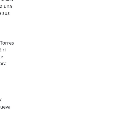
ra una
e sus
 Torres
iri
de
ara
/
nueva