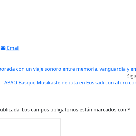
Email
emporada con un viaje sonoro entre memoria, vanguardia y 
Sig
ABAO Basque Musikaste debuta en Euskadi con aforo co
ublicada.
Los campos obligatorios están marcados con
*