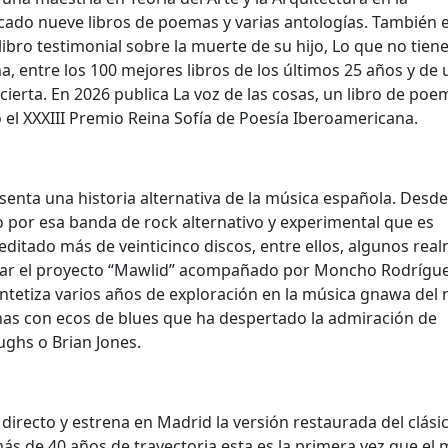
cado nueve libros de poemas y varias antologías. También 
ibro testimonial sobre la muerte de su hijo, Lo que no tien
, entre los 100 mejores libros de los últimos 25 años y de 
cierta. En 2026 publica La voz de las cosas, un libro de poe
ó el XXXIII Premio Reina Sofía de Poesía Iberoamericana.
resenta una historia alternativa de la música española. Desd
do por esa banda de rock alternativo y experimental que es
a editado más de veinticinco discos, entre ellos, algunos rea
llar el proyecto “Mawlid” acompañado por Moncho Rodrígu
 sintetiza varios años de exploración en la música gnawa del 
nas con ecos de blues que ha despertado la admiración de
ghs o Brian Jones.
directo y estrena en Madrid la versión restaurada del clási
ás de 40 años de trayectoria esta es la primera vez que el 