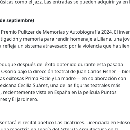
músicas como el jazz. Las entradas se pueden adquirir ya en 
3 de septiembre)
 Premio Pulitzer de Memorias y Autobiografía 2024, El inven
estigación y memoria para rendir homenaje a Liliana, una jo
ria refleja un sistema atravesado por la violencia que ha sile
eduque después del éxito obtenido durante esta pasada
sorio bajo la dirección teatral de Juan Carlos Fisher —bie
las exitosas Prima Facie y La madre— en colaboración con
xicana Cecilia Suárez, una de las figuras teatrales más
 recientemente vista en España en la película Puntos
res y El jardinero.
tará el recital poético Las cicatrices. Licenciada en Filoso
una maestría en Teoría del Arte y la Arquitectura en la