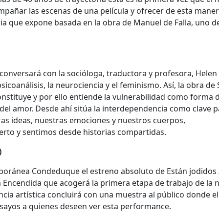
mpañar las escenas de una película y ofrecer de esta mane
ria que expone basada en la obra de Manuel de Falla, uno d
t conversará con la socióloga, traductora y profesora, Helen
 psicoanálisis, la neurociencia y el feminismo. Así, la obra de S
onstituye y por ello entiende la vulnerabilidad como forma 
l amor. Desde ahí sitúa la interdependencia como clave p
s ideas, nuestras emociones y nuestros cuerpos,
rto y sentimos desde historias compartidas.
)
poránea Condeduque el estreno absoluto de Están jodidos 
a Encendida que acogerá la primera etapa de trabajo de la 
cia artística concluirá con una muestra al público donde el
ensayos a quienes deseen ver esta performance.