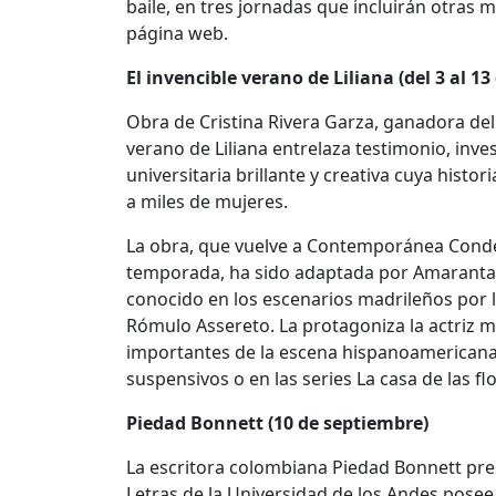
baile, en tres jornadas que incluirán otras 
página web.
El invencible verano de Liliana (del 3 al 1
Obra de Cristina Rivera Garza, ganadora del
verano de Liliana entrelaza testimonio, inv
universitaria brillante y creativa cuya histo
a miles de mujeres.
La obra, que vuelve a Contemporánea Cond
temporada, ha sido adaptada por Amaranta O
conocido en los escenarios madrileños por 
Rómulo Assereto. La protagoniza la actriz me
importantes de la escena hispanoamericana,
suspensivos o en las series La casa de las flo
Piedad Bonnett (10 de septiembre)
La escritora colombiana Piedad Bonnett presen
Letras de la Universidad de los Andes posee 