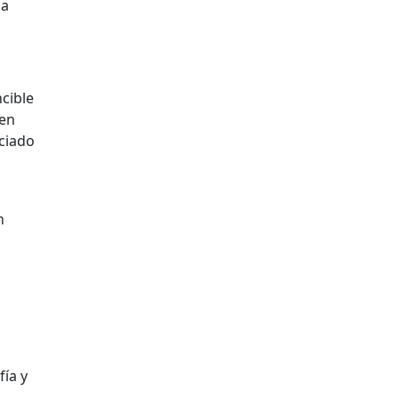
la
cible
ven
nciado
n
fía y