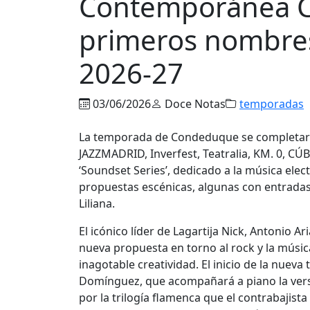
Contemporánea 
primeros nombres
2026-27
03/06/2026
Doce Notas
temporadas
La temporada de Condeduque se completará 
JAZZMADRID, Inverfest, Teatralia, KM. 0, CÚB
‘Soundset Series’, dedicado a la música elec
propuestas escénicas, algunas con entradas 
Liliana.
El icónico líder de Lagartija Nick, Antonio 
nueva propuesta en torno al rock y la músic
inagotable creatividad. El inicio de la nu
Domínguez, que acompañará a piano la versi
por la trilogía flamenca que el contrabajist