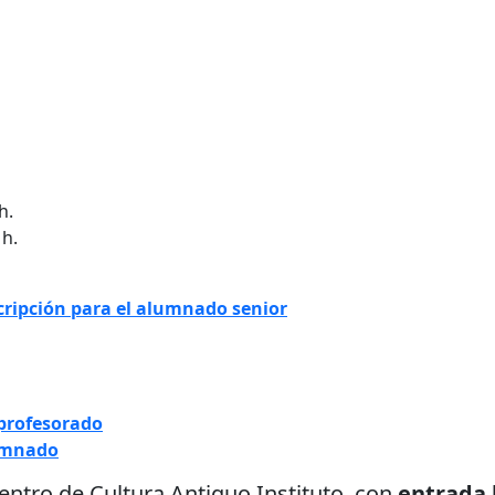
h.
 h.
cripción para el alumnado senior
l profesorado
lumnado
entro de Cultura Antiguo Instituto, con
entrada 