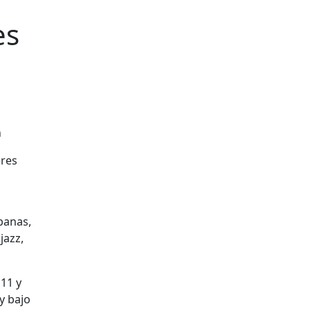
es
eres
banas,
jazz,
 11 y
y bajo