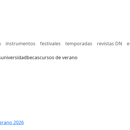
n
instrumentos
festivales
temporadas
revistas DN
e
s
universidad
becas
cursos de verano
erano 2026