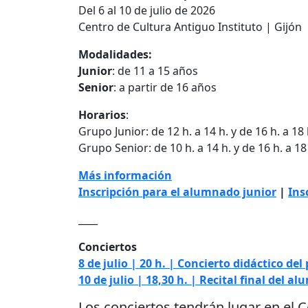
Del 6 al 10 de julio de 2026
Centro de Cultura Antiguo Instituto | Gijón
Modalidades:
Junior
: de 11 a 15 años
Senior
: a partir de 16 años
Horarios
:
Grupo Junior: de 12 h. a 14 h. y de 16 h. a 18 
Grupo Senior: de 10 h. a 14 h. y de 16 h. a 18
Más información
Inscripción para el alumnado junior
|
Ins
____
Conciertos
8 de julio | 20 h. | Concierto didáctico de
10 de julio | 18,30 h. | Recital final del a
Los conciertos tendrán lugar en el C