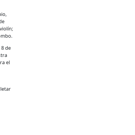
io,
de
iolín;
combo.
 8 de
stra
ra el
letar