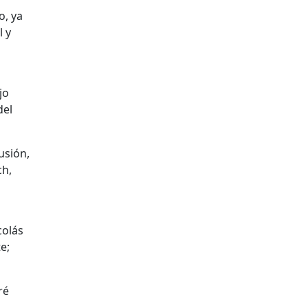
o, ya
l y
jo
del
usión,
ch,
colás
e;
ré
,