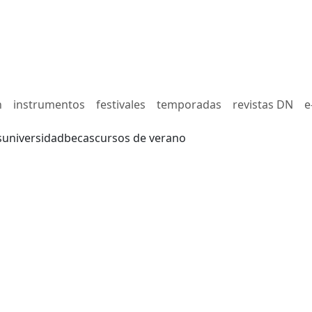
n
instrumentos
festivales
temporadas
revistas DN
e
s
universidad
becas
cursos de verano