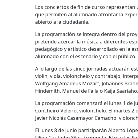
Los conciertos de fin de curso representa
que permiten al alumnado afrontar la experi
abierto a la ciudadanía.
La programación se integra dentro del proyec
pretende acercar la música a diferentes esp
pedagógico y artístico desarrollado en la e
alumnado con el escenario y con el público.
A lo largo de las cinco jornadas actuarán es
violín, viola, violonchelo y contrabajo, in
Wolfgang Amadeus Mozart, Johannes Brahms, 
Hindemith, Manuel de Falla o Kaija Saariaho,
La programación comenzará el lunes 1 de jun
Concheiro Veleiro, violonchelo. El martes 2 
Javier Nicolás Casamayor Camacho, violonch
El lunes 8 de junio participarán Alberto Ló
Filipe Coutinho Silva, trompeta. El martes 9