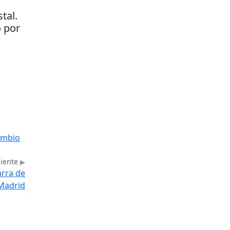
n
tal.
o por
cambio
uiente
arra de
Madrid