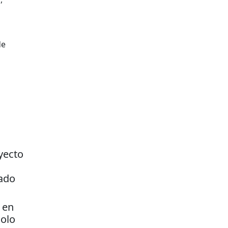
de
yecto
nado
 en
solo