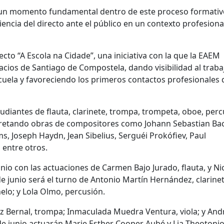
n un momento fundamental dentro de este proceso formativ
encia del directo ante el público en un contexto profesiona
to “A Escola na Cidade”, una iniciativa con la que la EAEM
acios de Santiago de Compostela, dando visibilidad al traba
scuela y favoreciendo los primeros contactos profesionales 
tudiantes de flauta, clarinete, trompa, trompeta, oboe, perc
terpretando obras de compositores como Johann Sebastian Ba
Joseph Haydn, Jean Sibelius, Serguéi Prokófiev, Paul
 entre otros.
io con las actuaciones de Carmen Bajo Jurado, flauta, y Ni
de junio será el turno de Antonio Martín Hernández, clarinet
elo; y Lola Olmo, percusión.
pez Bernal, trompa; Inmaculada Muedra Ventura, viola; y And
 de junio actuarán Marie Esther Cooper Aubé y Lia Theotonio