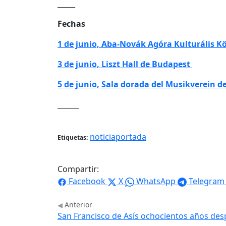
_____
Fechas
1 de junio, Aba-Novák Agóra Kulturális 
3 de junio, Liszt Hall de Budapest
5 de junio, Sala dorada del Musikverein d
______
noticiaportada
Etiquetas:
Compartir:
Facebook
X
WhatsApp
Telegram
Anterior
San Francisco de Asís ochocientos años des