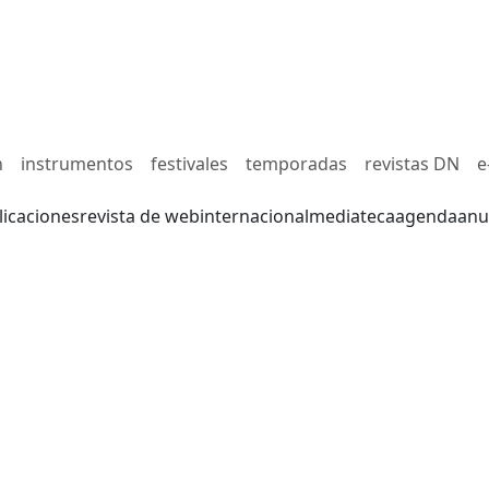
n
instrumentos
festivales
temporadas
revistas DN
e
licaciones
revista de web
internacional
mediateca
agenda
anu