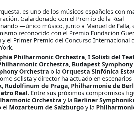
orquesta, es uno de los músicos españoles con m
ración. Galardonado con el Premio de la Real
rnando —único músico, junto a Manuel de Falla, 
simismo reconocido con el Premio Fundación Guer
 y el Primer Premio del Concurso Internacional 
York.
phia Philharmonic
Orchestra
,
I Solisti del Tea
Philharmonic Orchestra
,
Budapest Symphony
phony Orchestra
o la
Orquesta Sinfónica
Esta
 Como solista y director ha actuado en escenarios
k
,
Rudolfinum de Praga
,
Philharmonie de Berl
atro Real
. Entre sus próximos compromisos fi
ilharmonic
Orchestra
y la
Berliner Symphonik
o el
Mozarteum de Salzburgo
y la
Philharmoni