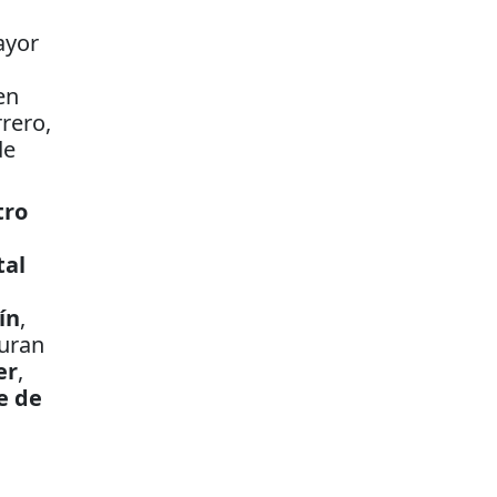
ayor
en
rero,
de
tro
tal
ín
,
guran
er
,
e
de