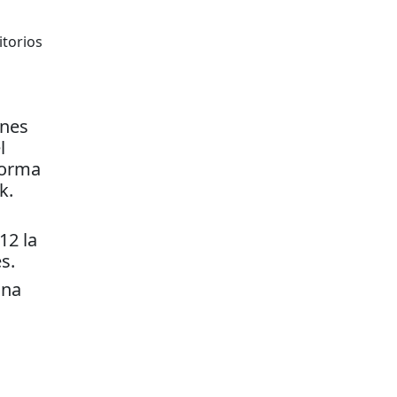
itorios
ones
l
forma
k.
12 la
s.
una
.