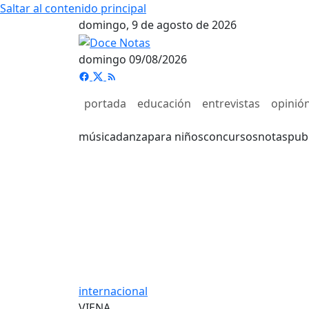
Saltar al contenido principal
domingo, 9 de agosto de 2026
domingo 09/08/2026
portada
educación
entrevistas
opinió
música
danza
para niños
concursos
notas
pub
internacional
VIENA