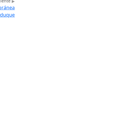
uiente
poránea
duque