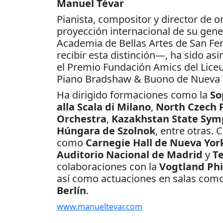
Manuel Tévar
Pianista, compositor y director de 
proyección internacional de su gene
Academia de Bellas Artes de San Fe
recibir esta distinción—, ha sido a
el Premio Fundación Amics del Liceu
Piano Bradshaw & Buono de Nueva 
Ha dirigido formaciones como la
So
alla Scala di Milano
,
North Czech 
Orchestra
,
Kazakhstan State Sym
Húngara de Szolnok
, entre otras.
como
Carnegie Hall de Nueva Yor
Auditorio Nacional de Madrid
y
Te
colaboraciones con la
Vogtland Ph
así como actuaciones en salas com
Berlín
.
www.manueltevar.com