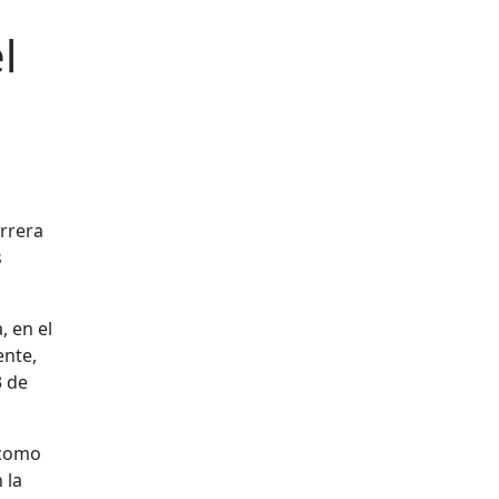
l
rrera
s
, en el
ente,
3 de
 como
 la