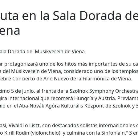
ta en la Sala Dorada de
iena
ar protagonizará uno de los hitos más importantes de su ca
a del Musikverein de Viena, considerado uno de los templo
élebre Concierto de Año Nuevo de la Filarmónica de Viena.
ximo 5 de junio, al frente de la Szolnok Symphony Orchestra
gira internacional que recorrerá Hungría y Austria. Previam
junio en el Aba-Novák Agóra Kulturális Központ de Szolnok y 
si, Vivaldi o Liszt, con destacados solistas internacionales
 Kirill Rodin (violonchelo), y culmina con la Sinfonía n.º 3 en