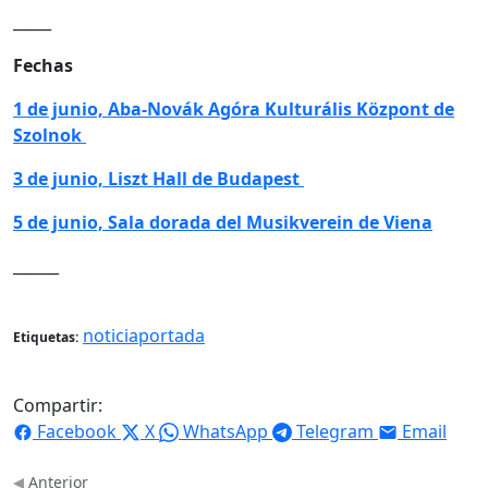
_____
Fechas
1 de junio, Aba-Novák Agóra Kulturális Központ de
Szolnok
3 de junio, Liszt Hall de Budapest
5 de junio, Sala dorada del Musikverein de Viena
______
noticiaportada
Etiquetas:
Compartir:
Facebook
X
WhatsApp
Telegram
Email
Anterior