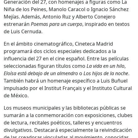
Generación del 27, con homenajes a figuras como
La
Niña de los Peines
,
Manolo Caracol
o
Ignacio Sánchez
Mejías
. Además,
Antonio Ruz
y
Alberto Conejero
estrenarán
Poemas para un cuerpo
, inspirado en textos
de
Luis Cernuda
.
En el ámbito cinematográfico, Cineteca Madrid
programará dos ciclos especiales dedicados a la
influencia del 27 en el cine español. Entre las películas
seleccionadas figuran títulos como
La vida en un hilo
,
Eloísa está debajo de un almendro
o
Los hijos de la noche
.
También habrá un homenaje específico a
Luis Buñuel
impulsado por el Institut Français y el Instituto Cultural
de México.
Los museos municipales y las bibliotecas públicas se
sumarán a la conmemoración con exposiciones, clubes
de lectura, recitales poéticos, talleres y encuentros
divulgativos. Destacará especialmente la reivindicación
de las creadoras vinculadas al movimiento, conocidas