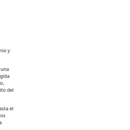
n
n una
ogida
o,
ito del
asta el
los
a