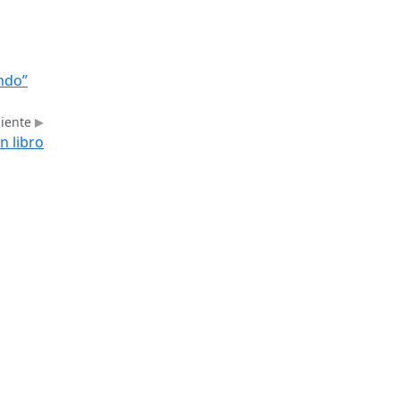
ndo”
uiente
n libro