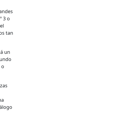
randes
º 3 o
el
los tan
rá un
gundo
 o
ezas
ma
iálogo