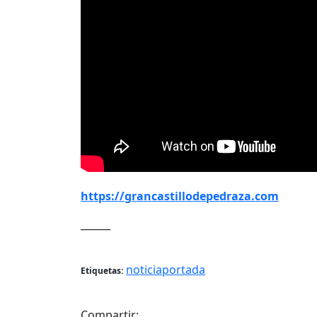
https://grancastillodepedraza.com
______
noticiaportada
Etiquetas:
Compartir: