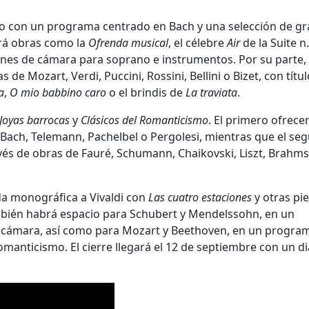
unio con un programa centrado en Bach y una selección de g
uirá obras como la
Ofrenda musical
, el célebre
Air
de la Suite n.
ones de cámara para soprano e instrumentos. Por su parte, 
de Mozart, Verdi, Puccini, Rossini, Bellini o Bizet, con títu
a
,
O mio babbino caro
o el brindis de
La traviata
.
Joyas barrocas
y
Clásicos del Romanticismo
. El primero ofrece
Bach, Telemann, Pachelbel o Pergolesi, mientras que el se
vés de obras de Fauré, Schumann, Chaikovski, Liszt, Brahms
ada monográfica a Vivaldi con
Las cuatro estaciones
y otras pi
mbién habrá espacio para Schubert y Mendelssohn, en un
e cámara, así como para Mozart y Beethoven, en un progra
Romanticismo. El cierre llegará el 12 de septiembre con un d