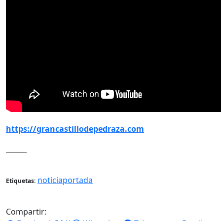
https://grancastillodepedraza.com
______
noticiaportada
Etiquetas:
Compartir: